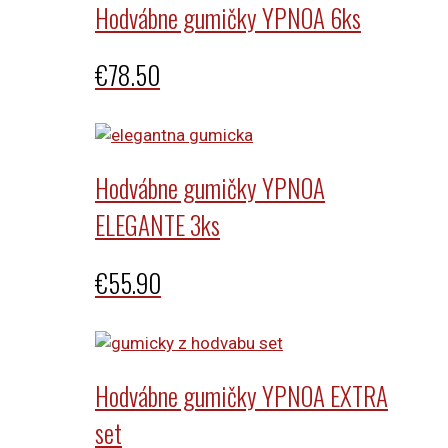
€67.90.
€54.90.
Hodvábne gumičky YPNOA 6ks
€
78.50
Hodvábne gumičky YPNOA
ELEGANTE 3ks
€
55.90
Hodvábne gumičky YPNOA EXTRA
set