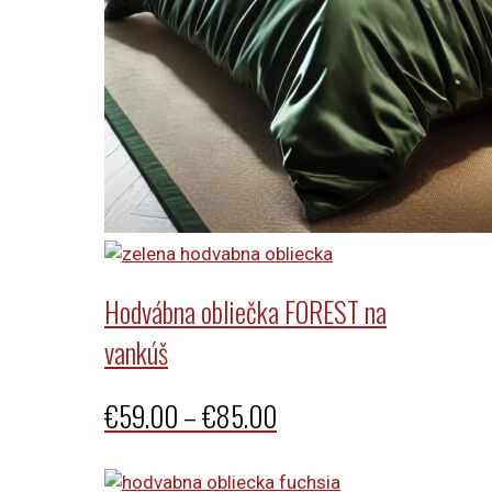
Hodvábna obliečka FOREST na
vankúš
Price
€
59.00
–
€
85.00
range: