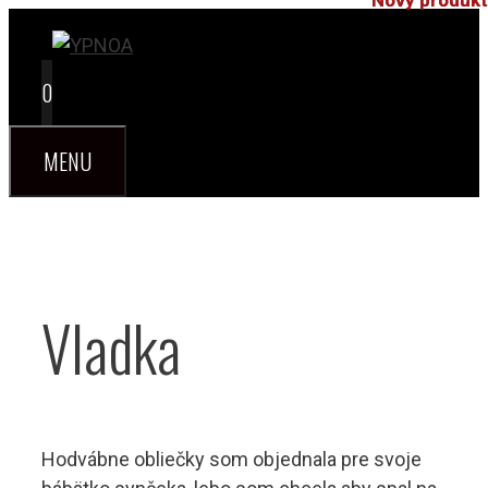
Nový produkt
Nový produkt
Preskočiť
na
obsah
0
MENU
Vladka
Hodvábne obliečky som objednala pre svoje