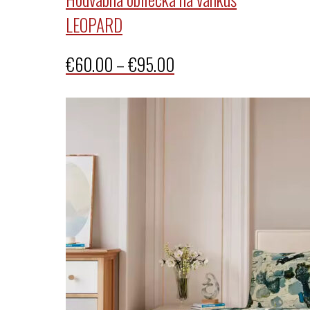
€85.00
LEOPARD
Price
€
60.00
–
€
95.00
range:
€60.00
through
€95.00