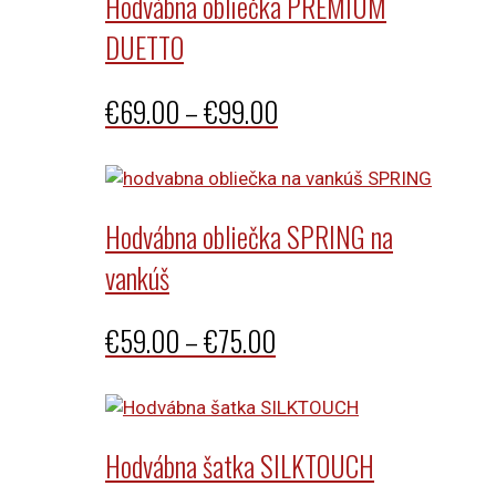
Hodvábna obliečka PREMIUM
DUETTO
Price
€
69.00
–
€
99.00
range:
€69.00
through
Hodvábna obliečka SPRING na
€99.00
vankúš
Price
€
59.00
–
€
75.00
range:
€59.00
through
Hodvábna šatka SILKTOUCH