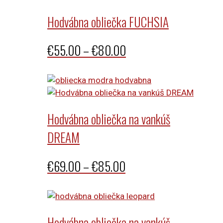
€59.00
through
Hodvábna obliečka FUCHSIA
€85.00
Price
€
55.00
–
€
80.00
range:
€55.00
through
Hodvábna obliečka na vankúš
€80.00
DREAM
Price
€
69.00
–
€
85.00
range:
€69.00
through
Hodvábna obliečka na vankúš