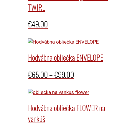
TWIRL
€
49.00
Hodvábna obliečka ENVELOPE
Price
€
65.00
–
€
99.00
range:
€65.00
through
Hodvábna obliečka FLOWER na
€99.00
vankúš