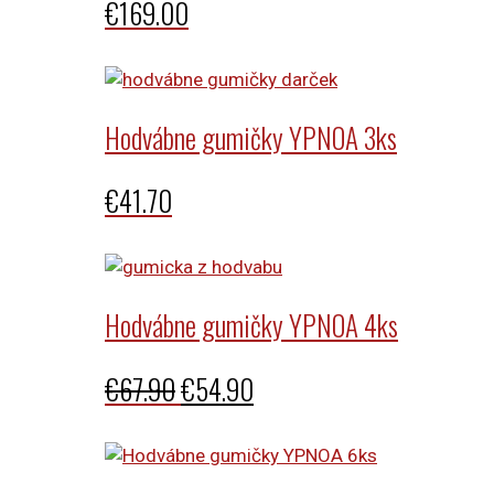
€
169.00
Hodvábne gumičky YPNOA 3ks
€
41.70
Hodvábne gumičky YPNOA 4ks
Pôvodná
Aktuálna
€
67.90
€
54.90
cena
cena
bola:
je: