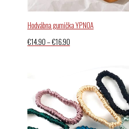
Hodvábna gumička YPNOA
Price
€
14.90
–
€
16.90
range:
€14.90
through
€16.90