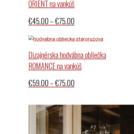
ORIENT na vankúš
Price
€
45.00
–
€
75.00
range:
€45.00
through
Dizajnérska hodvábna obliečka
€75.00
ROMANCE na vankúš
Price
€
59.00
–
€
75.00
range:
€59.00
through
€75.00