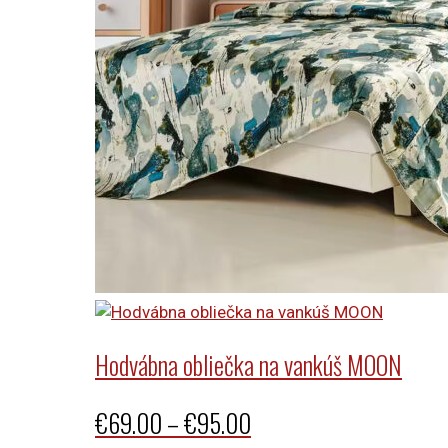
Hodvábna obliečka na vankúš MOON
Price
€
69.00
–
€
95.00