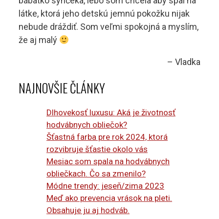
bábätko synčeka, lebo som chcela aby spal na
látke, ktorá jeho detskú jemnú pokožku nijak
nebude dráždiť. Som veľmi spokojná a myslím,
že aj malý
Vladka
NAJNOVŠIE ČLÁNKY
Dlhovekosť luxusu: Aká je životnosť
hodvábnych obliečok?
Šťastná farba pre rok 2024, ktorá
rozvibruje šťastie okolo vás
Mesiac som spala na hodvábnych
obliečkach. Čo sa zmenilo?
Módne trendy: jeseň/zima 2023
Meď ako prevencia vrások na pleti.
Obsahuje ju aj hodváb.