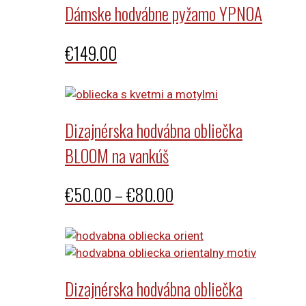
through
Dámske hodvábne pyžamo YPNOA
€155.00
€
149.00
Dizajnérska hodvábna obliečka
BLOOM na vankúš
Price
€
50.00
–
€
80.00
range:
€50.00
through
Dizajnérska hodvábna obliečka
€80.00