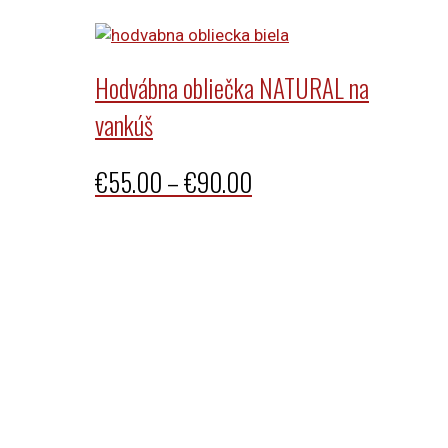
range:
€69.00
through
Hodvábna obliečka NATURAL na
€95.00
vankúš
Price
€
55.00
–
€
90.00
range:
€55.00
through
€90.00