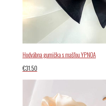
Hodvábna gumička s mašľou YPNOA
€
31.50