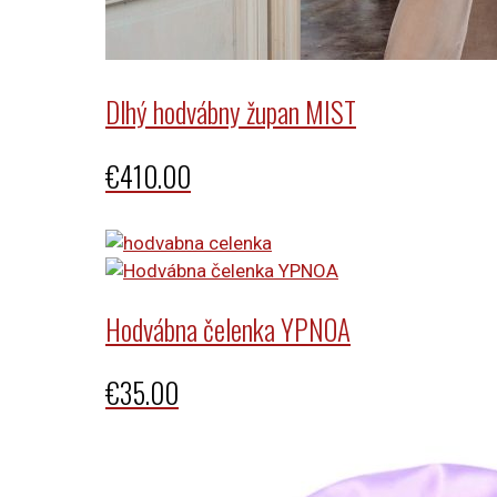
Dlhý hodvábny župan MIST
€
410.00
Hodvábna čelenka YPNOA
€
35.00