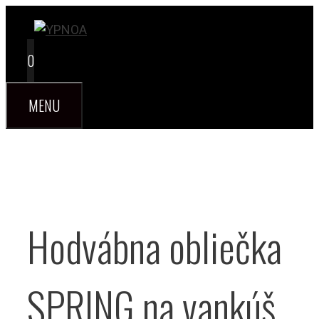
Preskočiť
na
obsah
0
MENU
Hodvábna obliečka
SPRING na vankúš