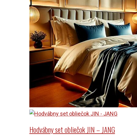
Hodvábny set obliečok JIN – JANG