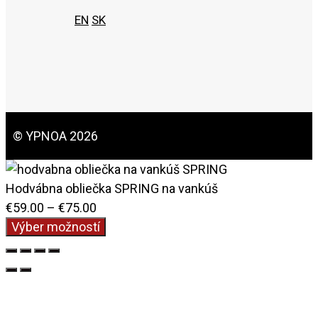
EN
SK
© YPNOA 2026
Hodvábna obliečka SPRING na vankúš
Price
€
59.00
–
€
75.00
range:
Výber možností
€59.00
through
€75.00