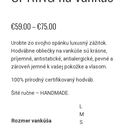
Price
€
59.00
–
€
75.00
range:
Urobte zo svojho spánku luxusný zážitok.
€59.00
Hodvábne obliečky na vankúše sú krásne,
through
príjemné, antistatické, antialergické, pevné a
zároveň jemné k vašej pokožke a vlasom.
€75.00
100% prírodný certifikovaný hodváb.
Šité ručne – HANDMADE.
L
M
Rozmer vankúša
S