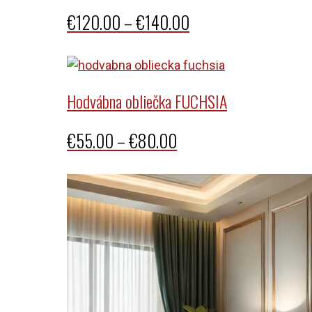
Price
€
120.00
–
€
140.00
range:
€120.00
through
Hodvábna obliečka FUCHSIA
€140.00
Price
€
55.00
–
€
80.00
range:
€55.00
through
€80.00