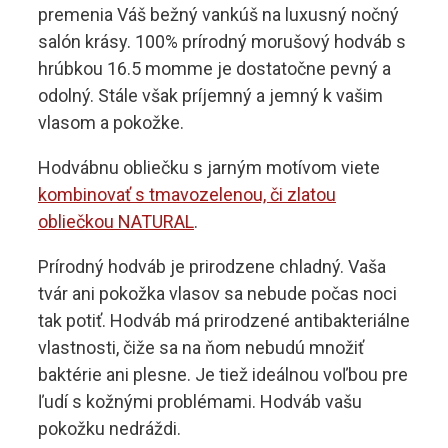
premenia Váš bežný vankúš na luxusný nočný
salón krásy. 100% prírodný morušový hodváb s
hrúbkou 16.5 momme je dostatočne pevný a
odolný. Stále však príjemný a jemný k vašim
vlasom a pokožke.
Hodvábnu obliečku s jarným motívom viete
kombinovať s tmavozelenou, či zlatou
obliečkou NATURAL
.
Prírodný hodváb je prirodzene chladný. Vaša
tvár ani pokožka vlasov sa nebude počas noci
tak potiť. Hodváb má prirodzené antibakteriálne
vlastnosti, čiže sa na ňom nebudú množiť
baktérie ani plesne. Je tiež ideálnou voľbou pre
ľudí s kožnými problémami. Hodváb vašu
pokožku nedráždi.