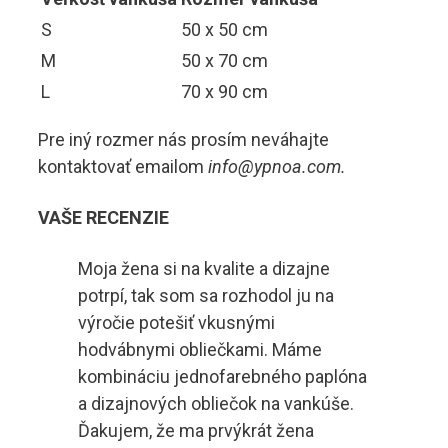
S
50 x 50 cm
M
50 x 70 cm
L
70 x 90 cm
Pre iný rozmer nás prosím neváhajte
kontaktovať emailom
info@ypnoa.com.
VAŠE RECENZIE
Moja žena si na kvalite a dizajne
potrpí, tak som sa rozhodol ju na
výročie potešiť vkusnými
hodvábnymi obliečkami. Máme
kombináciu jednofarebného paplóna
a dizajnových obliečok na vankúše.
Ďakujem, že ma prvýkrát žena