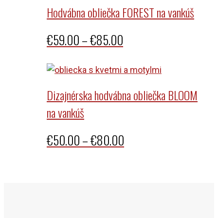
Hodvábna obliečka FOREST na vankúš
Price
€
59.00
–
€
85.00
range:
€59.00
through
Dizajnérska hodvábna obliečka BLOOM
€85.00
na vankúš
Price
€
50.00
–
€
80.00
range:
€50.00
through
€80.00