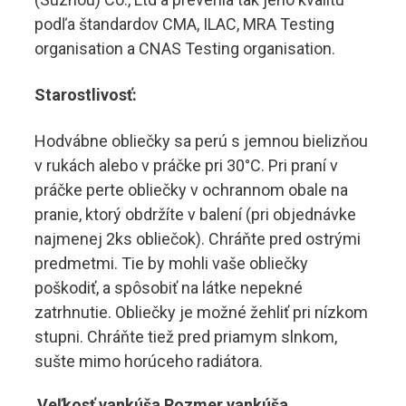
podľa štandardov CMA, ILAC, MRA Testing
organisation a CNAS Testing organisation.
Starostlivosť:
Hodvábne obliečky sa perú s jemnou bielizňou
v rukách alebo v práčke pri 30°C. Pri praní v
práčke perte obliečky v ochrannom obale na
pranie, ktorý obdržíte v balení (pri objednávke
najmenej 2ks obliečok). Chráňte pred ostrými
predmetmi. Tie by mohli vaše obliečky
poškodiť, a spôsobiť na látke nepekné
zatrhnutie. Obliečky je možné žehliť pri nízkom
stupni. Chráňte tiež pred priamym slnkom,
sušte mimo horúceho radiátora.
Veľkosť vankúša
Rozmer vankúša