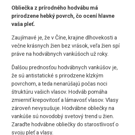
Obliečka z prírodného hodvábu má
prirodzene hebký povrch, čo ocení hlavne
vaša pleť.
Zaujímavé je, že v Číne, krajine dlhovekosti a
večne krásnych žien bez vrások, veľa žien spí
práve na hodvábnych vankúšoch už roky.
Ďalšou prednosťou hodvábnych vankúšov je,
že sú antistatické s prirodzene klzkým
povrchom, a teda nenarúšajú počas noci
štruktúru vašich vlasov. Hodváb pomáha
zmierniť krepovitosť a lámavosť vlasov. Vlasy
zároveň nevysušuje. Hodvábne obliečky na
vankúše sú novodobý svetový trend u žien.
Zaraďte hodvábne obliečky do starostlivosť o
svoju pleť a vlasy.