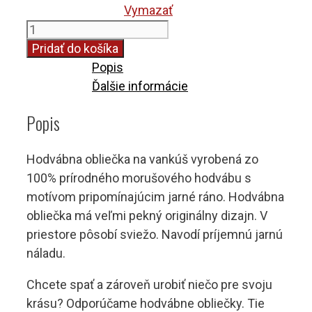
Vymazať
množstvo
Hodvábna
Pridať do košíka
obliečka
Popis
SPRING
Ďalšie informácie
na
Popis
vankúš
Hodvábna obliečka na vankúš vyrobená zo
100% prírodného morušového hodvábu s
motívom pripomínajúcim jarné ráno. Hodvábna
obliečka má veľmi pekný originálny dizajn. V
priestore pôsobí sviežo. Navodí príjemnú jarnú
náladu.
Chcete spať a zároveň urobiť niečo pre svoju
krásu? Odporúčame hodvábne obliečky. Tie