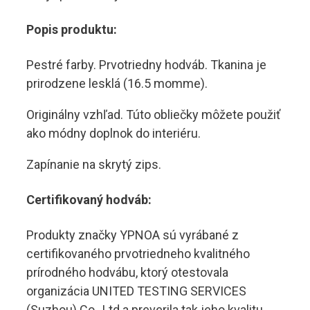
Popis produktu:
Pestré farby. Prvotriedny hodváb. Tkanina je
prirodzene lesklá (16.5 momme).
Originálny vzhľad. Túto obliečky môžete použiť
ako módny doplnok do interiéru.
Zapínanie na skrytý zips.
Certifikovaný hodváb:
Produkty značky YPNOA sú vyrábané z
certifikovaného prvotriedneho kvalitného
prírodného hodvábu, ktorý otestovala
organizácia UNITED TESTING SERVICES
(Suzhou) Co., Ltd a preverila tak jeho kvalitu