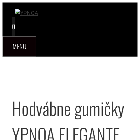
Preskočiť
na
obsah
0
MENU
Hodvábne gumičky
YPNOA ELEGANTE