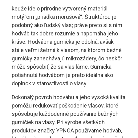
keďže ide o prírodne vytvorený materiál
motýľom „priadka morušová“. Štruktúrou je
podobný ako ľudský vlas; práve preto si s ním
hodváb tak dobre rozumie a napomáha jeho
kráse. Hodvábna gumička je odolná, avšak
stále veľmi šetrná k vlasom, na ktorom bežné
gumičky zanechávajú mikrozádery, čo neskôr
môže spôsobiť, že sa vlas láme. Gumička
potiahnutá hodvábom je preto ideálna ako
doplnok v starostlivosti o vlasy.
Dokonalý povrch hodvábu a jeho vysoká kvalita
pomôžu redukovať poškodenie vlasov, ktoré
spôsobuje každodenné používanie bežných
gumičiek na vlasy. Pri výrobe všetkých
produktov značky YPNOA používame hodváb,