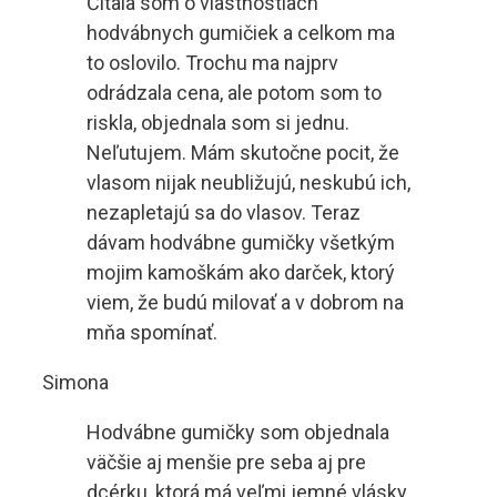
Čítala som o vlastnostiach
hodvábnych gumičiek a celkom ma
to oslovilo. Trochu ma najprv
odrádzala cena, ale potom som to
riskla, objednala som si jednu.
Neľutujem. Mám skutočne pocit, že
vlasom nijak neubližujú, neskubú ich,
nezapletajú sa do vlasov. Teraz
dávam hodvábne gumičky všetkým
mojim kamoškám ako darček, ktorý
viem, že budú milovať a v dobrom na
mňa spomínať.
Simona
Hodvábne gumičky som objednala
väčšie aj menšie pre seba aj pre
dcérku, ktorá má veľmi jemné vlásky,