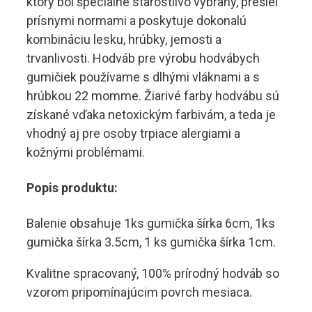
ktorý bol špeciálne starostlivo vybraný, prešiel
prísnymi normami a poskytuje dokonalú
kombináciu lesku, hrúbky, jemosti a
trvanlivosti. Hodváb pre výrobu hodvábych
gumičiek používame s dlhými vláknami a s
hrúbkou 22 momme. Žiarivé farby hodvábu sú
získané vďaka netoxickým farbivám, a teda je
vhodný aj pre osoby trpiace alergiami a
kožnými problémami.
Popis produktu:
Balenie obsahuje 1ks gumička šírka 6cm, 1ks
gumička šírka 3.5cm, 1 ks gumička šírka 1cm.
Kvalitne spracovaný, 100% prírodný hodváb so
vzorom pripomínajúcim povrch mesiaca.