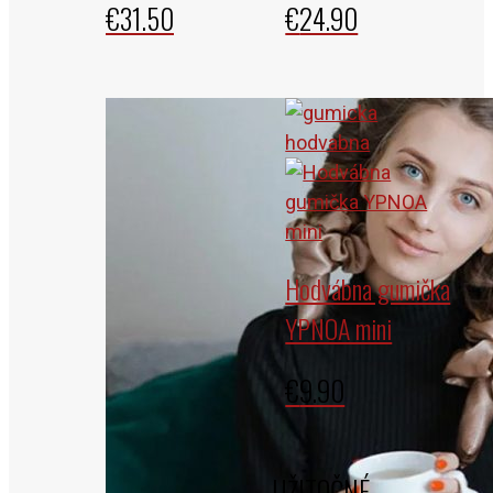
€
31.50
€
24.90
Hodvábna gumička
YPNOA mini
€
9.90
UŽITOČNÉ