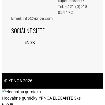
kúpou poradiť?
Tel: +421 (0)918
054 172
Email: info@ypnoa.com
SOCIÁLNE SIETE
EN
SK
© YPNOA 2026
Hodvábne gumičky YPNOA ELEGANTE 3ks
€
55.90