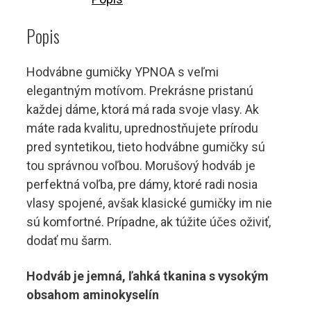
YPNOA
Popis
ELEGANTE
3ks
Hodvábne gumičky YPNOA s veľmi
elegantným motívom. Prekrásne pristanú
každej dáme, ktorá má rada svoje vlasy. Ak
máte rada kvalitu, uprednostňujete prírodu
pred syntetikou, tieto hodvábne gumičky sú
tou správnou voľbou. Morušový hodváb je
perfektná voľba, pre dámy, ktoré radi nosia
vlasy spojené, avšak klasické gumičky im nie
sú komfortné. Prípadne, ak túžite účes oživiť,
dodať mu šarm.
Hodváb je jemná, ľahká tkanina s vysokým
obsahom aminokyselín