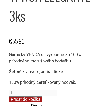
3ks
€
55.90
Gumičky YPNOA sú vyrobené zo 100%
prírodného morušového hodvábu.
Šetrné k vlasom, antistatické.
100% prírodný certifikovaný hodváb.
množstvo
Hodvábne
Pridať do košíka
gumičky
Popis