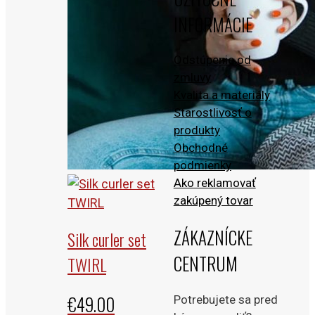
INFORMÁCIE
Odstúpenie od
zmluvy
Kvalita a materiály
Starostlivosť o
produkty
Obchodné
podmienky
Ako reklamovať
zakúpený tovar
ZÁKAZNÍCKE
Silk curler set
CENTRUM
TWIRL
€
49.00
Potrebujete sa pred