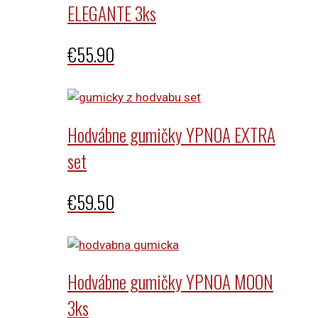
ELEGANTE 3ks
€
55.90
Hodvábne gumičky YPNOA EXTRA
set
€
59.50
Hodvábne gumičky YPNOA MOON
3ks