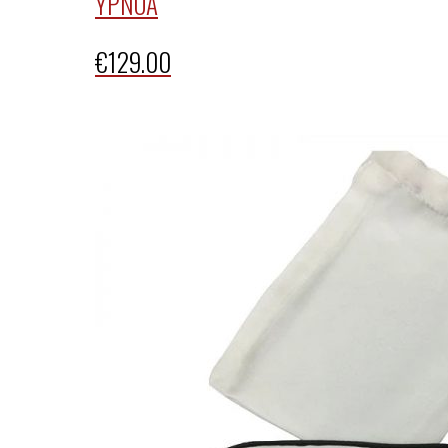
YPNOA
€
129.00