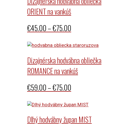
Dizajnérska hodvábna obliečka
ORIENT na vankúš
Price
€
45.00
–
€
75.00
range:
€45.00
through
Dizajnérska hodvábna obliečka
€75.00
ROMANCE na vankúš
Price
€
59.00
–
€
75.00
range:
€59.00
through
Dlhý hodvábny župan MIST