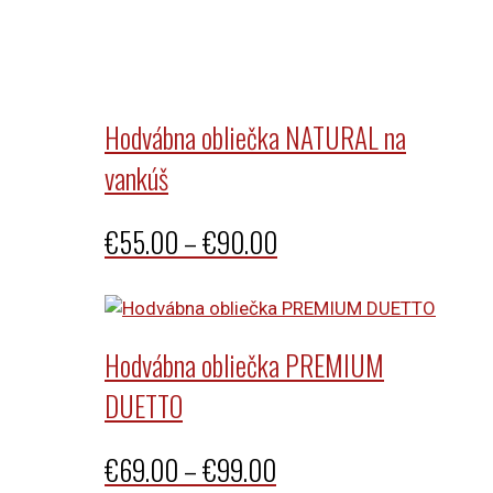
Hodvábna obliečka NATURAL na
vankúš
Price
€
55.00
–
€
90.00
range:
€55.00
through
Hodvábna obliečka PREMIUM
€90.00
DUETTO
Price
€
69.00
–
€
99.00