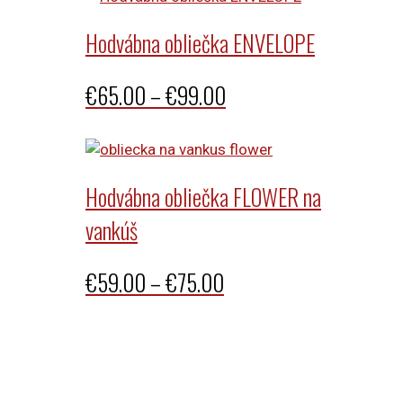
Hodvábna obliečka ENVELOPE
Price
€
65.00
–
€
99.00
range:
€65.00
through
Hodvábna obliečka FLOWER na
€99.00
vankúš
Price
€
59.00
–
€
75.00
range:
€59.00
through