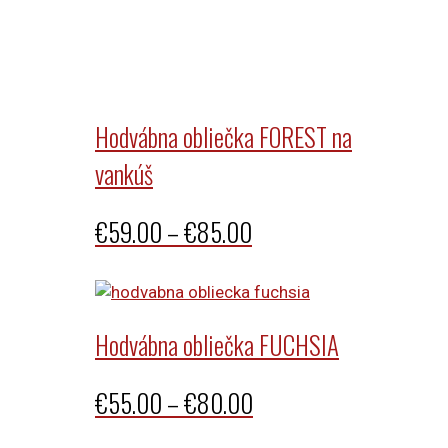
Hodvábna obliečka FOREST na
vankúš
Price
€
59.00
–
€
85.00
range:
€59.00
through
Hodvábna obliečka FUCHSIA
€85.00
Price
€
55.00
–
€
80.00
range: