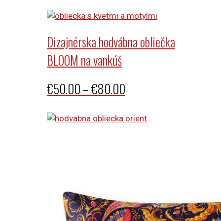
Dizajnérska hodvábna obliečka
BLOOM na vankúš
Price
€
50.00
–
€
80.00
range:
€50.00
through
€80.00