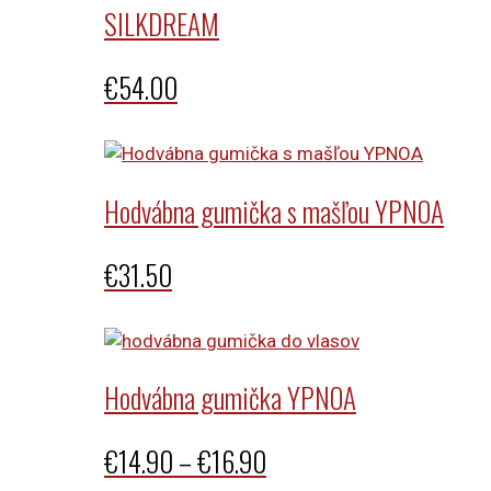
SILKDREAM
€
54.00
Hodvábna gumička s mašľou YPNOA
€
31.50
Hodvábna gumička YPNOA
Price
€
14.90
–
€
16.90