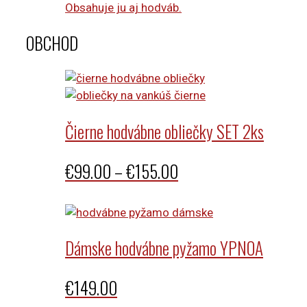
Obsahuje ju aj hodváb.
OBCHOD
Čierne hodvábne obliečky SET 2ks
Price
€
99.00
–
€
155.00
range:
€99.00
through
Dámske hodvábne pyžamo YPNOA
€155.00
€
149.00