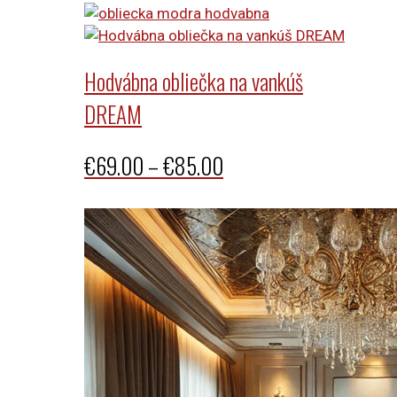
€55.00
through
Hodvábna obliečka na vankúš
€80.00
DREAM
Price
€
69.00
–
€
85.00
range:
€69.00
through
€85.00