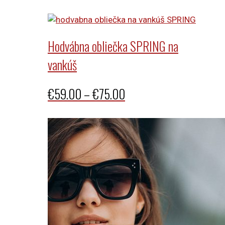
range:
€69.00
through
Hodvábna obliečka SPRING na
€99.00
vankúš
Price
€
59.00
–
€
75.00
range:
€59.00
through
€75.00