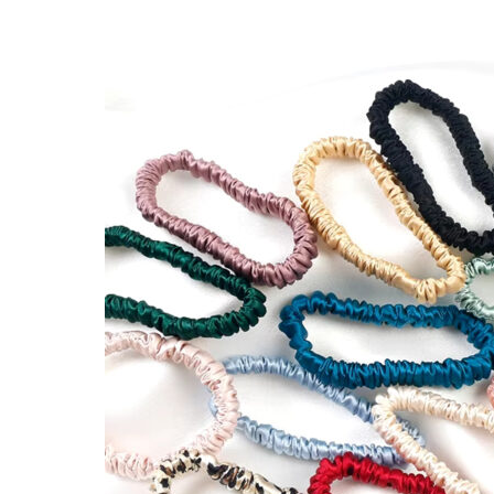
range:
€14.90
through
€16.90