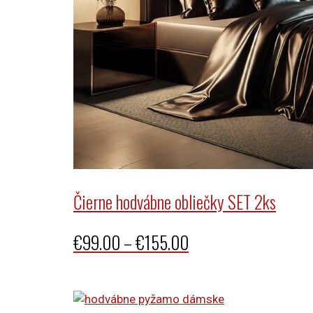
Čierne hodvábne obliečky SET 2ks
Price
€
99.00
–
€
155.00
range:
€99.00