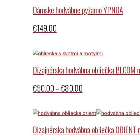
through
Dámske hodvábne pyžamo YPNOA
€155.00
€
149.00
Dizajnérska hodvábna obliečka BLOOM n
Price
€
50.00
–
€
80.00
range:
€50.00
through
Dizajnérska hodvábna obliečka ORIENT 
€80.00