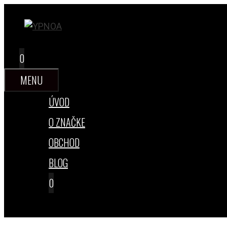
Preskočiť
na
obsah
0
MENU
ÚVOD
O ZNAČKE
OBCHOD
BLOG
0