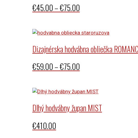
Price
€
45.00
–
€
75.00
range:
€45.00
through
Dizajnérska hodvábna obliečka ROMANC
€75.00
Price
€
59.00
–
€
75.00
range:
€59.00
through
Dlhý hodvábny župan MIST
€75.00
€
410.00