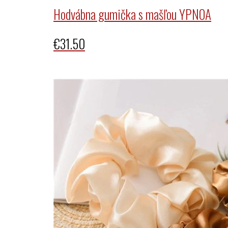
Hodvábna gumička s mašľou YPNOA
€
31.50