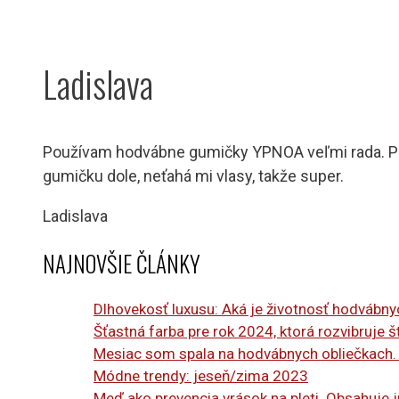
Ladislava
Používam hodvábne gumičky YPNOA veľmi rada. Páči
gumičku dole, neťahá mi vlasy, takže super.
Ladislava
NAJNOVŠIE ČLÁNKY
Dlhovekosť luxusu: Aká je životnosť hodvábny
Šťastná farba pre rok 2024, ktorá rozvibruje š
Mesiac som spala na hodvábnych obliečkach.
Módne trendy: jeseň/zima 2023
Meď ako prevencia vrások na pleti. Obsahuje j