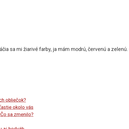
a sa mi žiarivé farby, ja mám modrú, červenú a zelenú.
ch obliečok?
ťastie okolo vás
 Čo sa zmenilo?
u aj hodváb.