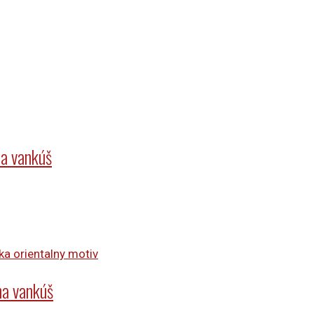
a vankúš
na vankúš