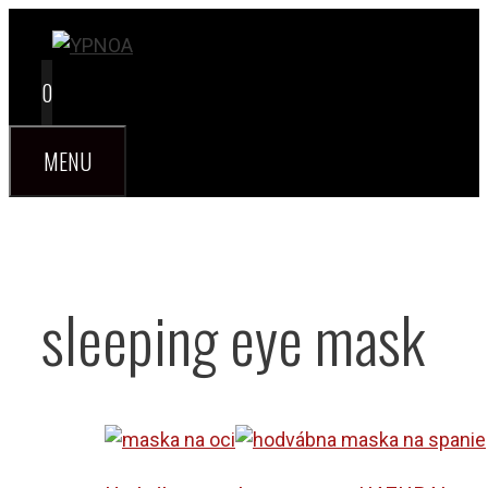
Preskočiť
na
obsah
0
MENU
sleeping eye mask