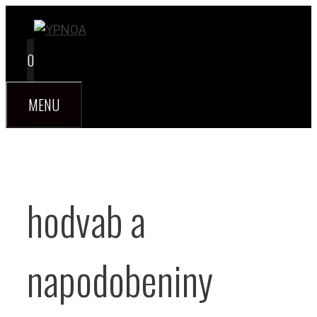
Preskočiť
na
obsah
0
MENU
hodvab a
napodobeniny