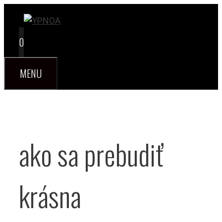
Preskočiť
na
obsah
0
MENU
ako sa prebudiť
krásna