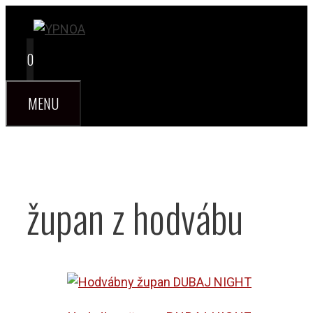
Preskočiť
na
obsah
0
MENU
župan z hodvábu