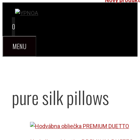
Nový produkt
Preskočiť
na
obsah
0
MENU
pure silk pillows