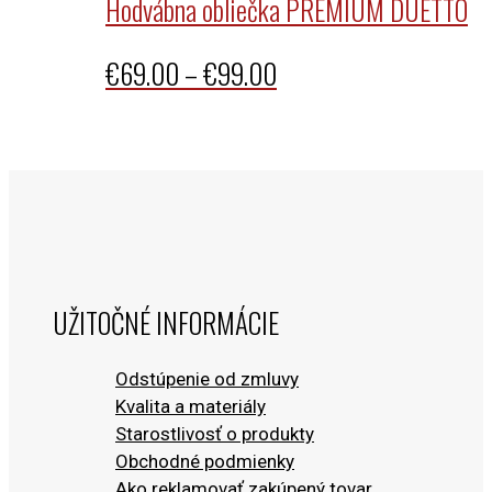
Hodvábna obliečka PREMIUM DUETTO
Price
€
69.00
–
€
99.00
range:
€69.00
through
€99.00
UŽITOČNÉ INFORMÁCIE
Odstúpenie od zmluvy
Kvalita a materiály
Starostlivosť o produkty
Obchodné podmienky
Ako reklamovať zakúpený tovar