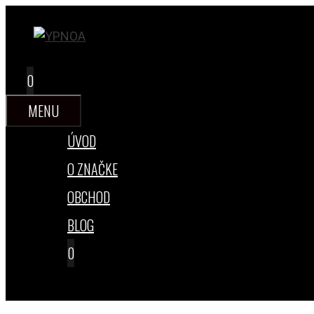
Preskočiť
na
obsah
0
MENU
ÚVOD
O ZNAČKE
OBCHOD
BLOG
0