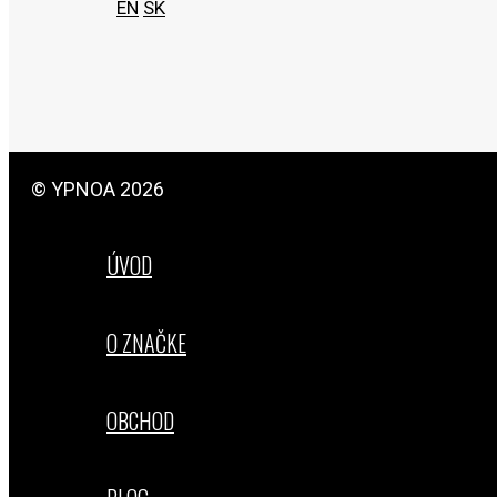
EN
SK
© YPNOA 2026
ÚVOD
O ZNAČKE
OBCHOD