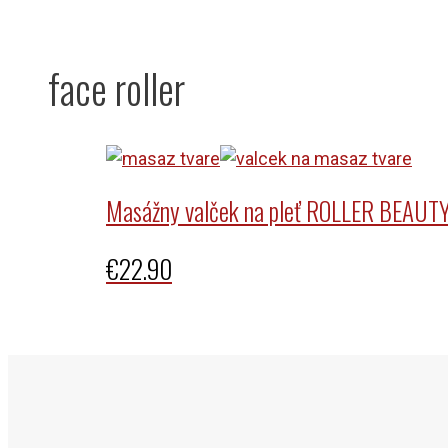
face roller
Masážny valček na pleť ROLLER BEAUT
€
22.90