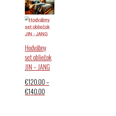
Hodvábny
set obliečok
JIN – JANG
€
120.00
–
Price
€
140.00
range:
€120.00