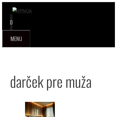
Preskočiť
na
obsah
0
MENU
darček pre muža